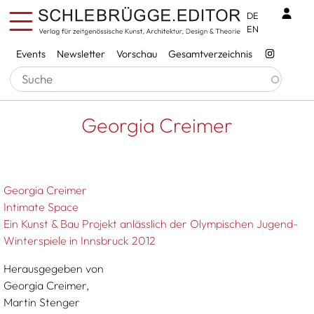
Direkt zum Inhalt
Benu
DE
EN
Services
Events
Newsletter
Vorschau
Gesamtverzeichnis
Pfadnavigation
Startseite
Georgia Creimer
Georgia Creimer
Georgia Creimer
Intimate Space
Ein Kunst & Bau Projekt anlässlich der Olympischen Jugend-
Winterspiele in Innsbruck 2012
Herausgegeben von
Georgia Creimer,
Martin Stenger