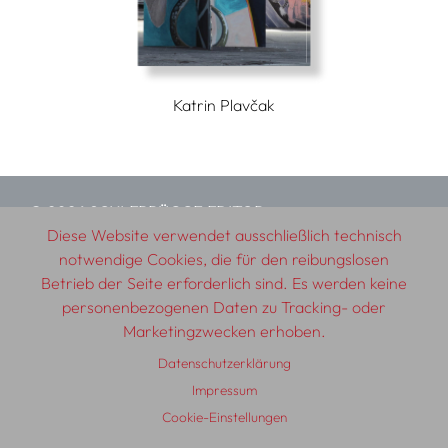
Katrin Plavčak
© 2026 SCHLEBRÜGGE.EDITOR
Diese Website verwendet ausschließlich technisch
notwendige Cookies, die für den reibungslosen
Über uns
Textautor:innen
AGB
Impressum
Betrieb der Seite erforderlich sind. Es werden keine
Datenschutzerklärung
Auslieferung
Kontakt
personenbezogenen Daten zu Tracking- oder
Marketingzwecken erhoben.
Datenschutzerklärung
Impressum
Cookie-Einstellungen