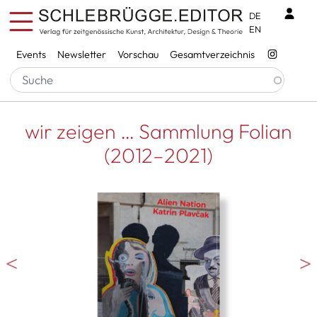
Direkt zum Inhalt
Benu
DE
EN
Services
Events
Newsletter
Vorschau
Gesamtverzeichnis
wir zeigen … Sammlung Folian
(2012–2021)