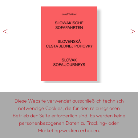
Diese Website verwendet ausschließlich technisch
notwendige Cookies, die für den reibungslosen
Betrieb der Seite erforderlich sind. Es werden keine
© 2026 SCHLEBRÜGGE.EDITOR
personenbezogenen Daten zu Tracking- oder
Marketingzwecken erhoben.
Über uns
Textautor:innen
AGB
Impressum