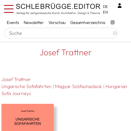
Direkt zum Inhalt
Benu
DE
EN
Services
Events
Newsletter
Vorschau
Gesamtverzeichnis
Pfadnavigation
Startseite
Josef Trattner
Josef Trattner
Josef Trattner
Ungarische Sofafahrten | Magyar Szófautazások | Hungarian
Sofa Journeys