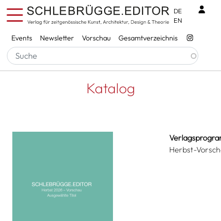
Direkt zum Inhalt
Benu
DE
EN
Services
Events
Newsletter
Vorschau
Gesamtverzeichnis
Pfadnavigation
Startseite
Katalog
Katalog
Verlagsprogr
Herbst-Vorsch