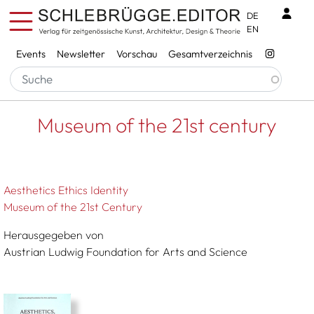
Direkt zum Inhalt
Benu
DE
EN
Services
Events
Newsletter
Vorschau
Gesamtverzeichnis
Pfadnavigation
Startseite
Museum Of The 21st Century
Museum of the 21st century
Aesthetics Ethics Identity
Museum of the 21st Century
Herausgegeben von
Austrian Ludwig Foundation for Arts and Science