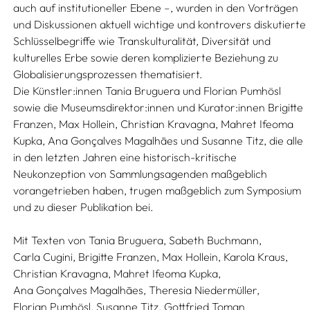
auch auf institutioneller Ebene –, wurden in den Vorträgen
und Diskussionen aktuell wichtige und kontrovers diskutierte
Schlüsselbegriffe wie Transkulturalität, Diversität und
kulturelles Erbe sowie deren komplizierte Beziehung zu
Globalisierungsprozessen thematisiert.
Die Künstler:innen Tania Bruguera und Florian Pumhösl
sowie die Museumsdirektor:innen und Kurator:innen Brigitte
Franzen, Max Hollein, Christian Kravagna, Mahret Ifeoma
Kupka, Ana Gonçalves Magalhães und Susanne Titz, die alle
in den letzten Jahren eine historisch-kritische
Neukonzeption von Sammlungsagenden maßgeblich
vorangetrieben haben, trugen maßgeblich zum Symposium
und zu dieser Publikation bei.
Mit Texten von
Tania Bruguera,
Sabeth Buchmann,
Carla Cugini,
Brigitte Franzen,
Max Hollein,
Karola Kraus,
Christian Kravagna,
Mahret Ifeoma Kupka,
Ana Gonçalves Magalhães,
Theresia Niedermüller,
Florian Pumhösl,
Susanne Titz,
Gottfried Toman