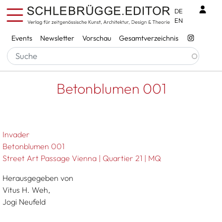
Direkt zum Inhalt
Benu
DE
EN
Services
Events
Newsletter
Vorschau
Gesamtverzeichnis
Pfadnavigation
Startseite
Betonblumen 001
Betonblumen 001
Invader
Betonblumen 001
Street Art Passage Vienna | Quartier 21 | MQ
Herausgegeben von
Vitus H. Weh,
Jogi Neufeld