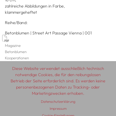
zahlreiche Abbildungen in Farbe
klammergeheftet
Reihe/Band
Betonblumen | Street Art Passage Vienna | 001
Magazine
Betonblumen
Kooperationen
MQ MuseumsQuartier Wien
Diese Website verwendet ausschließlich technisch
notwendige Cookies, die für den reibungslosen
Betrieb der Seite erforderlich sind. Es werden keine
personenbezogenen Daten zu Tracking- oder
© 2026 SCHLEBRÜGGE.EDITOR
Marketingzwecken erhoben.
Datenschutzerklärung
Über uns
Textautor:innen
AGB
Impressum
Impressum
Datenschutzerklärung
Auslieferung
Kontakt
Cookie-Einstellungen