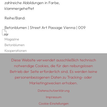
zahlreiche Abbildungen in Farbe
klammergeheftet
Reihe/Band
Betonblumen | Street Art Passage Vienna | 009
Magazine
Betonblumen
Kooperationen
MQ MuseumsQuartier Wien
Diese Website verwendet ausschließlich technisch
notwendige Cookies, die für den reibungslosen
Betrieb der Seite erforderlich sind. Es werden keine
personenbezogenen Daten zu Tracking- oder
© 2026 SCHLEBRÜGGE.EDITOR
Marketingzwecken erhoben.
Datenschutzerklärung
Über uns
Textautor:innen
AGB
Impressum
Impressum
Datenschutzerklärung
Auslieferung
Kontakt
Cookie-Einstellungen