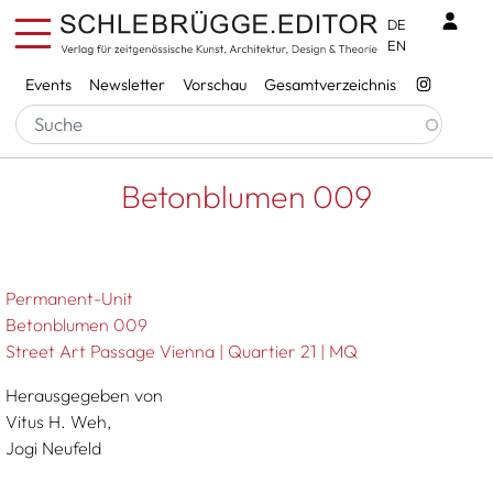
Direkt zum Inhalt
Benu
DE
EN
Services
Events
Newsletter
Vorschau
Gesamtverzeichnis
Pfadnavigation
Startseite
Betonblumen 009
Betonblumen 009
Permanent-Unit
Betonblumen 009
Street Art Passage Vienna | Quartier 21 | MQ
Herausgegeben von
Vitus H. Weh,
Jogi Neufeld