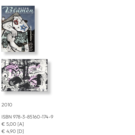
2010
ISBN 978-3-85160-174-9
€
5,00
[A]
€
4,90
[D]