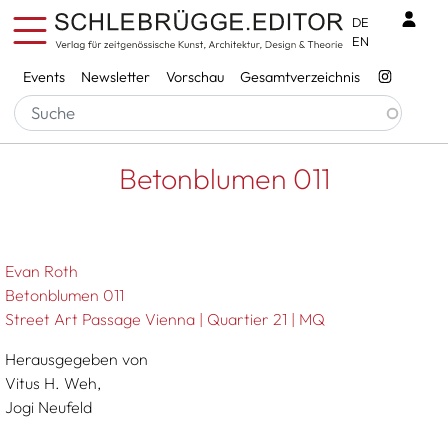
Direkt zum Inhalt
Benu
DE
EN
Services
Events
Newsletter
Vorschau
Gesamtverzeichnis
Pfadnavigation
Startseite
Betonblumen 011
Betonblumen 011
Evan Roth
Betonblumen 011
Street Art Passage Vienna | Quartier 21 | MQ
Herausgegeben von
Vitus H. Weh,
Jogi Neufeld