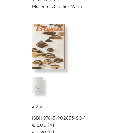
MuseumsQuartier Wien
2013
ISBN 978-3-902833-50-1
€
5,00
[A]
€
4,90
[D]