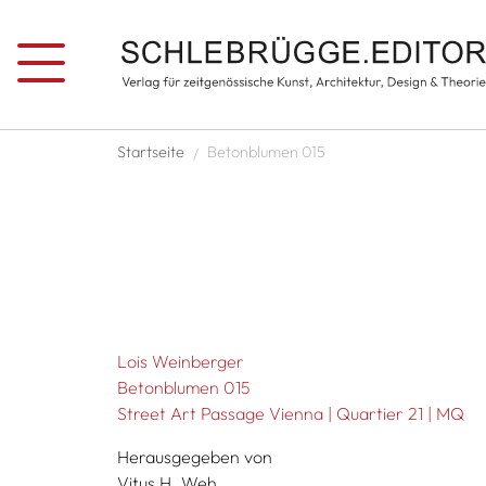
Direkt zum Inhalt
Pfadnavigation
Startseite
Betonblumen 015
Lois Weinberger
Betonblumen 015
Street Art Passage Vienna | Quartier 21 | MQ
Herausgegeben von
Vitus H. Weh,