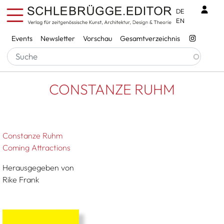
Direkt zum Inhalt
Benu
DE
EN
Services
Events
Newsletter
Vorschau
Gesamtverzeichnis
Pfadnavigation
Startseite
CONSTANZE RUHM
CONSTANZE RUHM
Constanze Ruhm
Coming Attractions
Herausgegeben von
Rike Frank