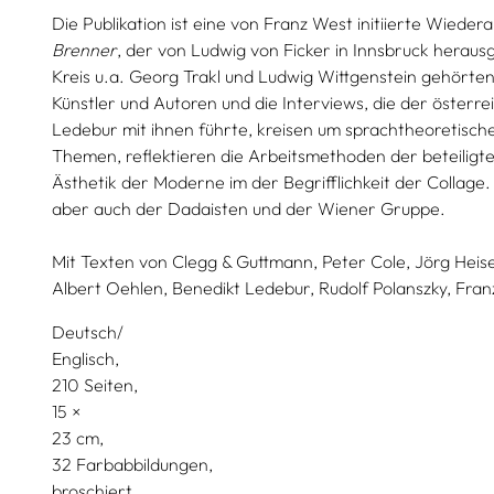
Die Publikation ist eine von Franz West initiierte Wied
Brenner
, der von Ludwig von Ficker in Innsbruck heraus
Kreis u.a. Georg Trakl und Ludwig Wittgenstein gehörten
Künstler und Autoren und die Interviews, die der österre
Ledebur mit ihnen führte, kreisen um sprachtheoretische
Themen, reflektieren die Arbeitsmethoden der beteiligte
Ästhetik der Moderne im der Begrifflichkeit der Collage.
aber auch der Dadaisten und der Wiener Gruppe.
Mit Texten von
Clegg & Guttmann,
Peter Cole,
Jörg Heise
Albert Oehlen,
Benedikt Ledebur,
Rudolf Polanszky,
Fran
Deutsch/
Englisch
210 Seiten,
15
23
32 Farbabbildungen
broschiert