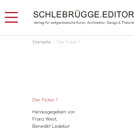
Direkt zum Inhalt
Pfadnavigation
Startseite
Der Ficker 1
Der Ficker 1
Herausgegeben von
Franz West,
Benedikt Ledebur