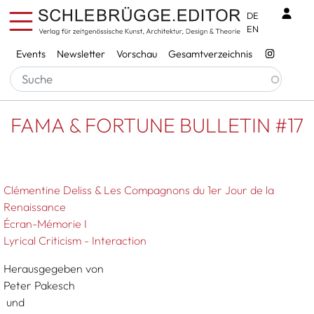
Direkt zum Inhalt
Benu
DE
EN
Services
Events
Newsletter
Vorschau
Gesamtverzeichnis
Pfadnavigation
Startseite
FAMA & FORTUNE BULLETIN #17
FAMA & FORTUNE BULLETIN #17
Clémentine Deliss & Les Compagnons du 1er Jour de la
Renaissance
Écran-Mémorie I
Lyrical Criticism - Interaction
Herausgegeben von
Peter Pakesch
und