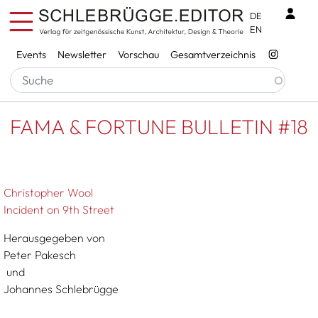
Direkt zum Inhalt
Benu
DE
EN
Services
Events
Newsletter
Vorschau
Gesamtverzeichnis
Pfadnavigation
Startseite
FAMA & FORTUNE BULLETIN #18
FAMA & FORTUNE BULLETIN #18
Christopher Wool
Incident on 9th Street
Herausgegeben von
Peter Pakesch
und
Johannes Schlebrügge