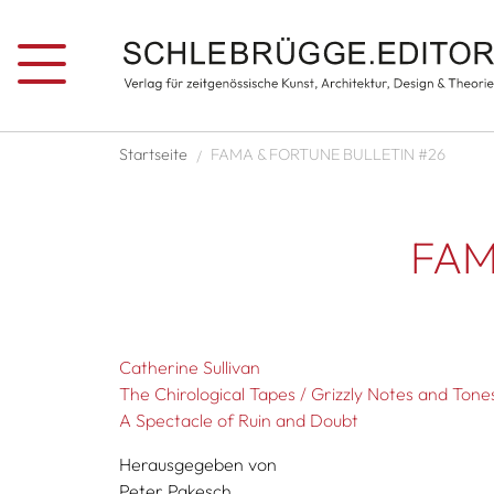
Direkt zum Inhalt
Pfadnavigation
Startseite
FAMA & FORTUNE BULLETIN #26
FAM
Catherine Sullivan
The Chirological Tapes / Grizzly Notes and Tone
A Spectacle of Ruin and Doubt
Herausgegeben von
Peter Pakesch