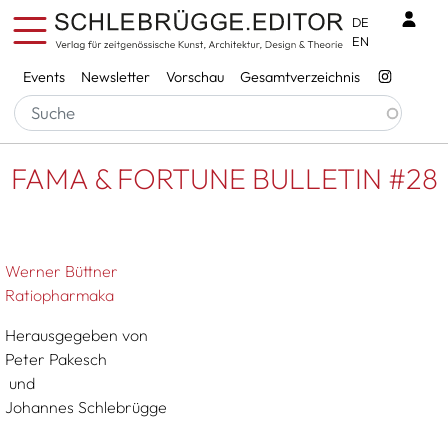
Direkt zum Inhalt
Benu
DE
EN
Services
Events
Newsletter
Vorschau
Gesamtverzeichnis
Pfadnavigation
Startseite
FAMA & FORTUNE BULLETIN #28
FAMA & FORTUNE BULLETIN #28
Werner Büttner
Ratiopharmaka
Herausgegeben von
Peter Pakesch
und
Johannes Schlebrügge