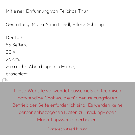
Mit einer Einführung von
Felicitas Thun
Gestaltung:
Maria Anna Friedl,
Alfons Schilling
Deutsch
55 Seiten,
20
26
zahlreiche Abbildungen in Farbe
broschiert
Diese Website verwendet ausschließlich technisch
Künstler:innenbücher, Werk- & Ausstellungskataloge
notwendige Cookies, die für den reibungslosen
Betrieb der Seite erforderlich sind. Es werden keine
personenbezogenen Daten zu Tracking- oder
© 2026 SCHLEBRÜGGE.EDITOR
Marketingzwecken erhoben.
Datenschutzerklärung