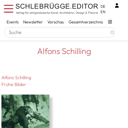
Direkt zum Inhalt
Benu
DE
EN
Services
Events
Newsletter
Vorschau
Gesamtverzeichnis
Pfadnavigation
Startseite
Alfons Schilling
Alfons Schilling
Alfons Schilling
Frühe Bilder