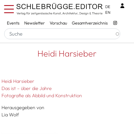
Direkt zum Inhalt
Benu
DE
EN
Services
Events
Newsletter
Vorschau
Gesamtverzeichnis
Pfadnavigation
Startseite
Heidi Harsieber
Heidi Harsieber
Heidi Harsieber
Das ist – über die Jahre
Fotografie als Abbild und Konstruktion
Herausgegeben von
Lia Wolf