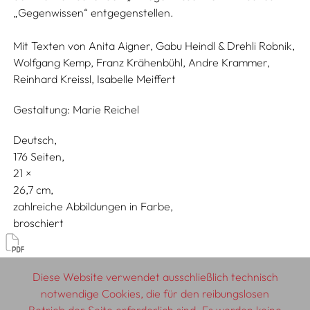
„Gegenwissen“ entgegenstellen.
Mit Texten von
Anita Aigner,
Gabu Heindl & Drehli Robnik,
Wolfgang Kemp,
Franz Krähenbühl,
Andre Krammer,
Reinhard Kreissl,
Isabelle Meiffert
Gestaltung:
Marie Reichel
Deutsch
176 Seiten,
21
26,7
zahlreiche Abbildungen in Farbe
broschiert
Diskurs & Geschichte
Diese Website verwendet ausschließlich technisch
notwendige Cookies, die für den reibungslosen