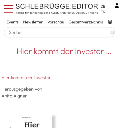
Direkt zum Inhalt
Benu
DE
EN
Services
Events
Newsletter
Vorschau
Gesamtverzeichnis
Pfadnavigation
Startseite
Hier Kommt Der Investor …
Hier kommt der Investor …
Hier kommt der Investor …
Herausgegeben von
Anita Aigner