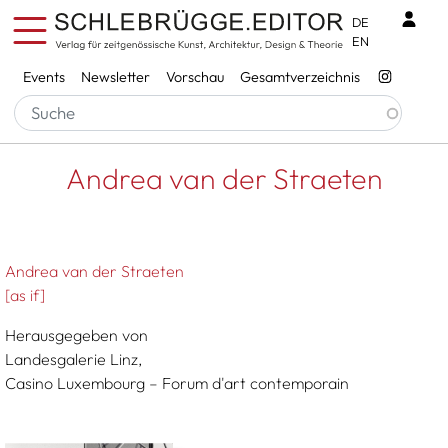
Direkt zum Inhalt
Benu
DE
EN
Services
Events
Newsletter
Vorschau
Gesamtverzeichnis
Pfadnavigation
Startseite
Andrea Van Der Straeten
Andrea van der Straeten
Andrea van der Straeten
[as if]
Herausgegeben von
Landesgalerie Linz,
Casino Luxembourg – Forum d'art contemporain