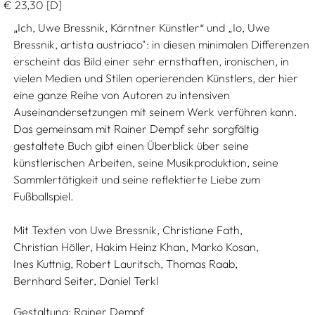
€
23,30
[D]
Ich, Uwe Bressnik, Kärntner Künstler
und „Io, Uwe
„
“
Bressnik, artista austriaco": in diesen minimalen Differenzen
erscheint das Bild einer sehr ernsthaften, ironischen, in
vielen Medien und Stilen operierenden Künstlers, der hier
eine ganze Reihe von Autoren zu intensiven
Auseinandersetzungen mit seinem Werk verführen kann.
Das gemeinsam mit Rainer Dempf sehr sorgfältig
gestaltete Buch gibt einen Überblick über seine
künstlerischen Arbeiten, seine Musikproduktion, seine
Sammlertätigkeit und seine reflektierte Liebe zum
Fußballspiel.
Mit Texten von
Uwe Bressnik,
Christiane Fath,
Christian Höller,
Hakim Heinz Khan,
Marko Kosan,
Ines Kuttnig,
Robert Lauritsch,
Thomas Raab,
Bernhard Seiter,
Daniel Terkl
Gestaltung:
Rainer Dempf