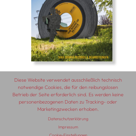
Diese Website verwendet ausschließlich technisch
notwendige Cookies, die für den reibungslosen
Betrieb der Seite erforderlich sind. Es werden keine
© 2026 SCHLEBRÜGGE.EDITOR
personenbezogenen Daten zu Tracking- oder
Marketingzwecken erhoben.
Über uns
Textautor:innen
AGB
Impressum
Datenschutzerklärung
Datenschutzerklärung
Auslieferung
Kontakt
Impressum
Cookie-Einstellungen