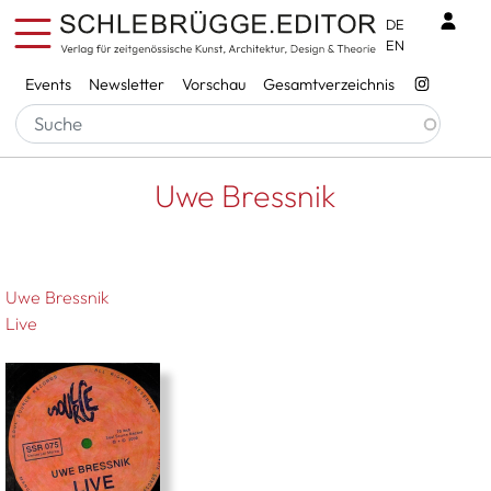
Direkt zum Inhalt
Benu
DE
EN
Services
Events
Newsletter
Vorschau
Gesamtverzeichnis
Pfadnavigation
Startseite
Uwe Bressnik
Uwe Bressnik
Uwe Bressnik
Live