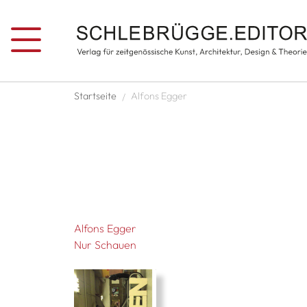
Direkt zum Inhalt
Pfadnavigation
Startseite
Alfons Egger
Alfons Egger
Nur Schauen