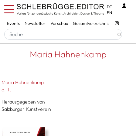
Direkt zum Inhalt
Benu
DE
EN
Services
Events
Newsletter
Vorschau
Gesamtverzeichnis
Pfadnavigation
Startseite
Maria Hahnenkamp
Maria Hahnenkamp
Maria Hahnenkamp
o. T.
Herausgegeben von
Salzburger Kunstverein