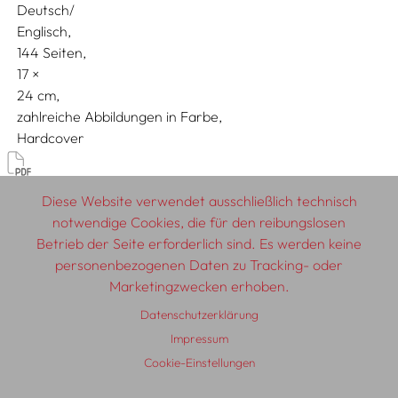
Deutsch/
Englisch
144 Seiten,
17
24
zahlreiche Abbildungen in Farbe
Hardcover
Künstler:innenbücher, Werk- & Ausstellungskataloge
Diese Website verwendet ausschließlich technisch
notwendige Cookies, die für den reibungslosen
Betrieb der Seite erforderlich sind. Es werden keine
personenbezogenen Daten zu Tracking- oder
© 2026 SCHLEBRÜGGE.EDITOR
Marketingzwecken erhoben.
Datenschutzerklärung
Über uns
Textautor:innen
AGB
Impressum
Impressum
Datenschutzerklärung
Auslieferung
Kontakt
Cookie-Einstellungen