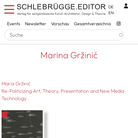
Direkt zum Inhalt
Benu
DE
EN
Services
Events
Newsletter
Vorschau
Gesamtverzeichnis
Pfadnavigation
Startseite
Marina Gržinić
Marina Gržinić
Maria Gržinić
Re-Politicizing Art, Theory, Presentation and New Media
Technology