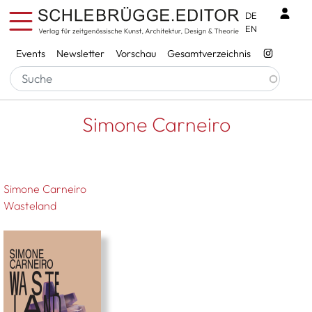
Direkt zum Inhalt
Benu
DE
EN
Services
Events
Newsletter
Vorschau
Gesamtverzeichnis
Pfadnavigation
Startseite
Simone Carneiro
Simone Carneiro
Simone Carneiro
Wasteland