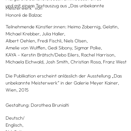
und mit einem Textauszug aus „Das unbekannte
Meisterwerk“ von
Honoré de Balzac
Teilnehmende Künstler:innen:
Heimo Zobernig,
Gelatin,
Michael Krebber,
Julia Haller,
Albert Oehlen, Fredi Fischli, Niels Olsen,
Amelie von Wulffen,
Gedi Sibony,
Sigmar Polke,
KAYA – Kerstin Brätsch/Debo Eilers,
Rachel Harrison,
Michaela Eichwald,
Josh Smith,
Christian Rosa,
Franz West
Die Publikation erscheint anlässlich der Ausstellung „Das
unbekannte Meisterwerk“ in der Galerie Meyer Kainer,
Wien, 2015
Gestaltung:
Dorothea Brunialti
Deutsch/
Englisch