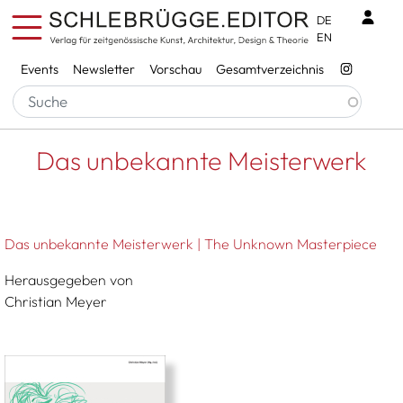
Direkt zum Inhalt
Benu
DE
EN
Services
Events
Newsletter
Vorschau
Gesamtverzeichnis
Pfadnavigation
Startseite
Das Unbekannte Meisterwerk
Das unbekannte Meisterwerk
Das unbekannte Meisterwerk | The Unknown Masterpiece
Herausgegeben von
Christian Meyer