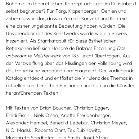
Bohème, im theoretischen Konzept oder gar im Kunstobjekt
selbst begründet? Für Förg, Kippenberger, Oehlen und
Zobernig war klar, dass in Zukunft Konzept und Kontext
eine bisher ungekannte Bedeutung haben würden. Die
Unvollendbarkeit des Kunstwerks wurde wie ein Beweis
inszeniert. Als Startkatapult für diese ästhetischen
Reflexionen ließ sich Honoré de Balzacs Erzählung
Das
unbekannte Meisterwerk
von 1831 leicht übertragen. Aus
der Verzweiflung über das Misslingen der Vollendung wird
das frenetische Vergnügen am Fragment. Der vorliegende
Katalog entdeckt und entfaltet die Virulenz des Themas in
aktuellen künstlerischen Positionen und nah an die Künstler
heranführenden Texten.
Mit Texten von
Brian Boucher,
Christian Egger,
Fredi Fischli,
Niels Olsen,
Anette Freudenberger,
Alexander Hempel,
Benedikt Ledebur,
Christian Meyer,
N.O. Madski,
Roberto Ohrt,
Tex Rubinowitz,
Margareta Sandhofer,
Josh Smith,
Josef Strau