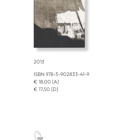
2013
ISBN 978-3-902833-41-9
€
18,00
[A]
€
17,50
[D]