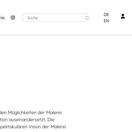
Ben
DE
is
EN
 den Möglichkeiten der Malerei
tion auseinandersetzt. Die
spektakulären Vision der Malerei