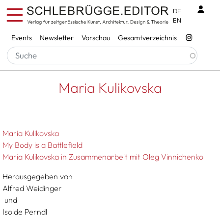
Direkt zum Inhalt
Benu
DE
EN
Services
Events
Newsletter
Vorschau
Gesamtverzeichnis
Pfadnavigation
Startseite
Maria Kulikovska
Maria Kulikovska
Maria Kulikovska
My Body is a Battlefield
Maria Kulikovska in Zusammenarbeit mit Oleg Vinnichenko
Herausgegeben von
Alfred Weidinger
und
Isolde Perndl