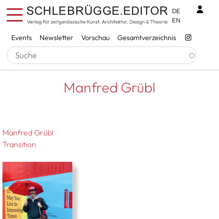
Direkt zum Inhalt
Benu
DE
EN
Services
Events
Newsletter
Vorschau
Gesamtverzeichnis
Pfadnavigation
Startseite
Manfred Grübl
Manfred Grübl
Manfred Grübl
Transition