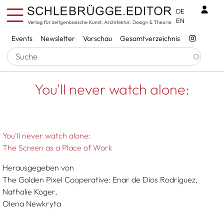
Direkt zum Inhalt
Benu
DE
EN
Services
Events
Newsletter
Vorschau
Gesamtverzeichnis
Pfadnavigation
Startseite
You'll Never Watch Alone:
You'll never watch alone:
You'll never watch alone:
The Screen as a Place of Work
Herausgegeben von
The Golden Pixel Cooperative: Enar de Dios Rodríguez,
Nathalie Koger,
Olena Newkryta