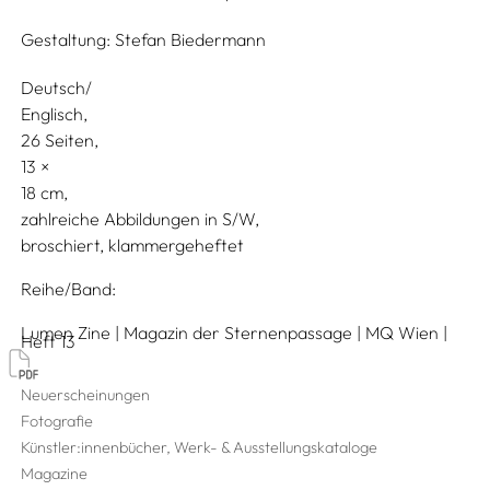
Gestaltung:
Stefan Biedermann
Deutsch/
Englisch
26 Seiten,
13
18
zahlreiche Abbildungen in S/W
broschiert, klammergeheftet
Reihe/Band
Lumen Zine | Magazin der Sternenpassage | MQ Wien |
Heft 13
Neuerscheinungen
Fotografie
Künstler:innenbücher, Werk- & Ausstellungskataloge
Magazine