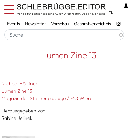
Direkt zum Inhalt
Benu
DE
EN
Services
Events
Newsletter
Vorschau
Gesamtverzeichnis
Pfadnavigation
Startseite
Lumen Zine 13
Lumen Zine 13
Michael Höpfner
Lumen Zine 13
Magazin der Sternenpassage / MQ Wien
Herausgegeben von
Sabine Jelinek