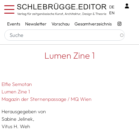
Direkt zum Inhalt
Benu
DE
EN
Services
Events
Newsletter
Vorschau
Gesamtverzeichnis
Pfadnavigation
Startseite
Lumen Zine 1
Lumen Zine 1
Elfie Semotan
Lumen Zine 1
Magazin der Sternenpassage / MQ Wien
Herausgegeben von
Sabine Jelinek,
Vitus H. Weh