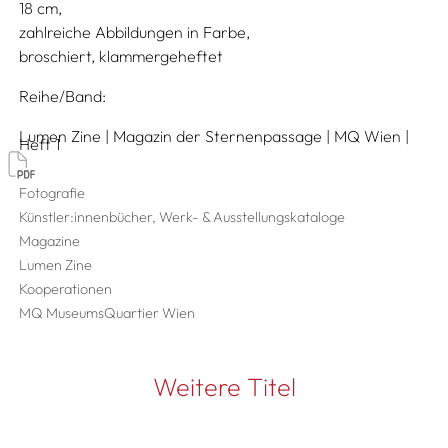
18
zahlreiche Abbildungen in Farbe
broschiert, klammergeheftet
Reihe/Band
Lumen Zine | Magazin der Sternenpassage | MQ Wien |
Heft 1
Fotografie
Künstler:innenbücher, Werk- & Ausstellungskataloge
Magazine
Lumen Zine
Kooperationen
MQ MuseumsQuartier Wien
Weitere Titel