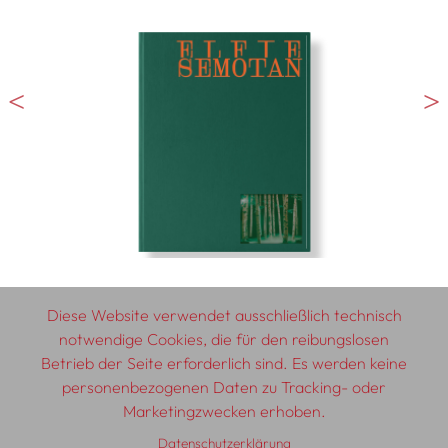
Diese Website verwendet ausschließlich technisch
notwendige Cookies, die für den reibungslosen
Betrieb der Seite erforderlich sind. Es werden keine
© 2026 SCHLEBRÜGGE.EDITOR
personenbezogenen Daten zu Tracking- oder
Marketingzwecken erhoben.
Über uns
Textautor:innen
AGB
Impressum
Datenschutzerklärung