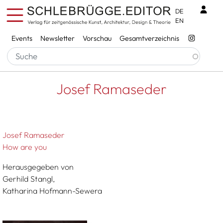
Direkt zum Inhalt
Benu
DE
EN
Services
Events
Newsletter
Vorschau
Gesamtverzeichnis
Pfadnavigation
Startseite
Josef Ramaseder
Josef Ramaseder
Josef Ramaseder
How are you
Herausgegeben von
Gerhild Stangl,
Katharina Hofmann-Sewera