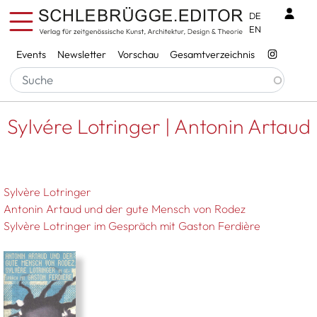
Direkt zum Inhalt
Benu
DE
EN
Services
Events
Newsletter
Vorschau
Gesamtverzeichnis
Pfadnavigation
Startseite
Sylvére Lotringer | Antonin Artaud
Sylvére Lotringer | Antonin Artaud
Sylvère Lotringer
Antonin Artaud und der gute Mensch von Rodez
Sylvère Lotringer im Gespräch mit Gaston Ferdière