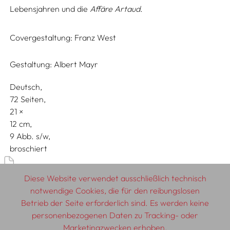
Lebensjahren und die
Affäre Artaud
.
Covergestaltung:
Franz West
Gestaltung:
Albert Mayr
Deutsch
72 Seiten,
21
12
9 Abb. s/w
broschiert
Diskurs & Geschichte
Diese Website verwendet ausschließlich technisch
notwendige Cookies, die für den reibungslosen
Betrieb der Seite erforderlich sind. Es werden keine
personenbezogenen Daten zu Tracking- oder
© 2026 SCHLEBRÜGGE.EDITOR
Marketingzwecken erhoben.