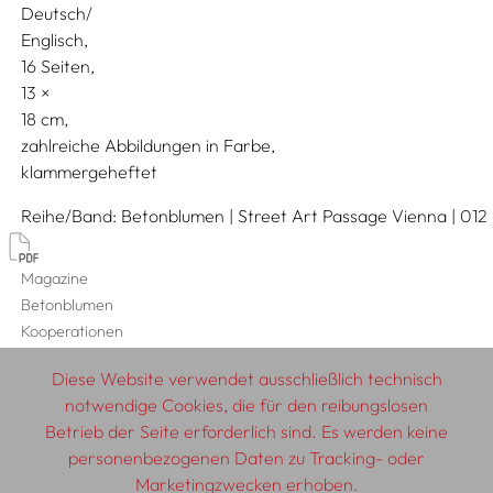
Deutsch/
Englisch
16 Seiten,
13
18
zahlreiche Abbildungen in Farbe
klammergeheftet
Reihe/Band
Betonblumen | Street Art Passage Vienna | 012
Magazine
Betonblumen
Kooperationen
MQ MuseumsQuartier Wien
Diese Website verwendet ausschließlich technisch
notwendige Cookies, die für den reibungslosen
Betrieb der Seite erforderlich sind. Es werden keine
personenbezogenen Daten zu Tracking- oder
© 2026 SCHLEBRÜGGE.EDITOR
Marketingzwecken erhoben.