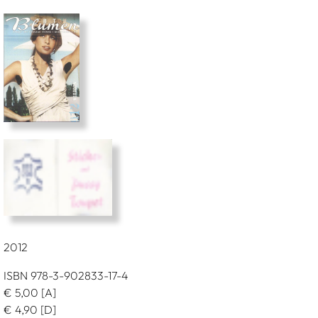
2012
ISBN 978-3-902833-17-4
€
5,00
[A]
€
4,90
[D]