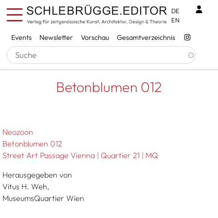
Direkt zum Inhalt
Benu
DE
EN
Services
Events
Newsletter
Vorschau
Gesamtverzeichnis
Pfadnavigation
Startseite
Betonblumen 012
Betonblumen 012
Neozoon
Betonblumen 012
Street Art Passage Vienna | Quartier 21 | MQ
Herausgegeben von
Vitus H. Weh,
MuseumsQuartier Wien