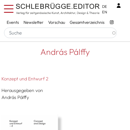
Direkt zum Inhalt
Benu
DE
EN
Services
Events
Newsletter
Vorschau
Gesamtverzeichnis
Pfadnavigation
Startseite
András Pálffy
András Pálffy
Konzept und Entwurf 2
Herausgegeben von
András Pálffy