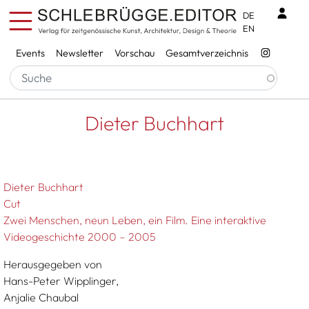
Direkt zum Inhalt
Benu
DE
EN
Services
Events
Newsletter
Vorschau
Gesamtverzeichnis
Pfadnavigation
Startseite
Dieter Buchhart
Dieter Buchhart
Dieter Buchhart
Cut
Zwei Menschen, neun Leben, ein Film. Eine interaktive
Videogeschichte 2000 – 2005
Herausgegeben von
Hans-Peter Wipplinger,
Anjalie Chaubal