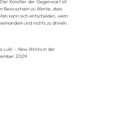
Der Künstler der Gegenwart ist
em Bewusstsein zu Werke, dass
 Man kann sich entscheiden, wem
niemandem und nichts zu ähneln.
o Lulić – New Works
in der
November 2009