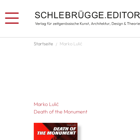
Direkt zum Inhalt
Pfadnavigation
Startseite
Marko Lulić
Marko Lulić
Death of the Monument