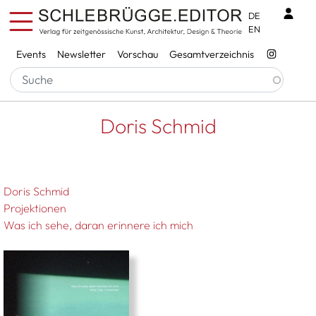
Direkt zum Inhalt
Benu
DE
EN
Services
Events
Newsletter
Vorschau
Gesamtverzeichnis
Pfadnavigation
Startseite
Doris Schmid
Doris Schmid
Doris Schmid
Projektionen
Was ich sehe, daran erinnere ich mich