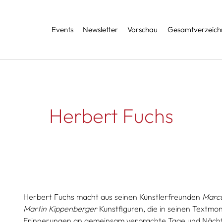
Services
Events
Newsletter
Vorschau
Gesamtverzeichn
Herbert Fuchs
Herbert Fuchs macht aus seinen Künstlerfreunden
Marcu
Martin Kippenberger
Kunstfiguren, die in seinen Textmon
Erinnerungen an gemeinsam verbrachte Tage und Näch