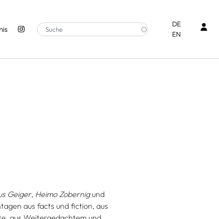
Ben
DE
is
EN
s Geiger
,
Heimo Zobernig
und
tagen aus facts und fiction, aus
te, aus Weitergedachtem und