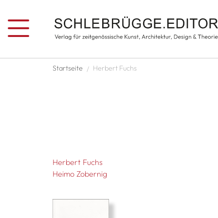
Direkt zum Inhalt
Pfadnavigation
Startseite
Herbert Fuchs
Herbert Fuchs
Heimo Zobernig