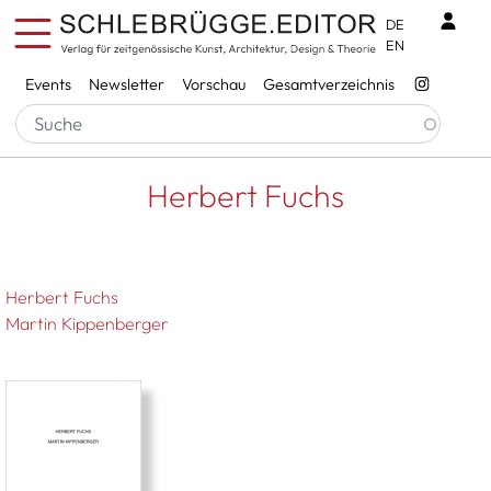
Direkt zum Inhalt
Benu
DE
EN
Services
Events
Newsletter
Vorschau
Gesamtverzeichnis
Pfadnavigation
Startseite
Herbert Fuchs
Herbert Fuchs
Herbert Fuchs
Martin Kippenberger