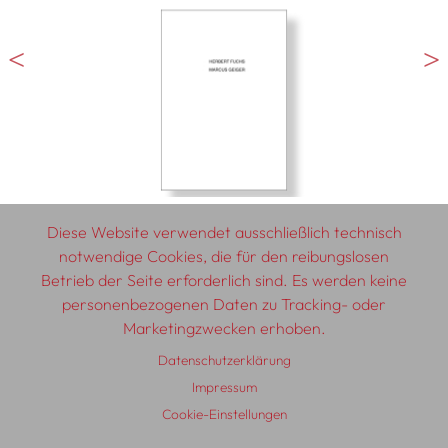
Diese Website verwendet ausschließlich technisch
notwendige Cookies, die für den reibungslosen
Betrieb der Seite erforderlich sind. Es werden keine
personenbezogenen Daten zu Tracking- oder
© 2026 SCHLEBRÜGGE.EDITOR
Marketingzwecken erhoben.
Datenschutzerklärung
Über uns
Textautor:innen
AGB
Impressum
Impressum
Datenschutzerklärung
Auslieferung
Kontakt
Cookie-Einstellungen