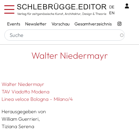
Direkt zum Inhalt
Benu
DE
EN
Services
Events
Newsletter
Vorschau
Gesamtverzeichnis
Pfadnavigation
Startseite
Walter Niedermayr
Walter Niedermayr
Walter Niedermayr
TAV Viadotto Modena
Linea veloce Bologna – Milano/4
Herausgegeben von
William Guerrieri,
Tiziana Serena