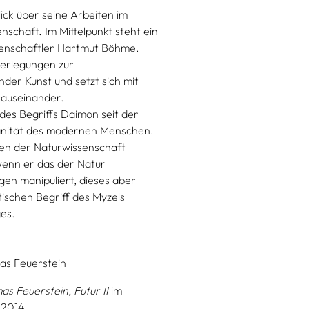
ick über seine Arbeiten im
schaft. Im Mittelpunkt steht ein
senschaftler Hartmut Böhme.
berlegungen zur
nder Kunst und setzt sich mit
 auseinander.
es Begriffs Daimon seit der
ränität des modernen Menschen.
en der Naturwissenschaft
 wenn er das der Natur
n manipuliert, dieses aber
tischen Begriff des Myzels
es.
s Feuerstein
s Feuerstein, Futur II
im
 2014