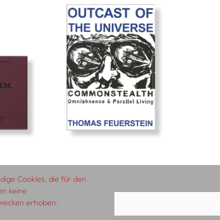
ige Cookies, die für den
en keine
zwecken erhoben.
AGB
Impressum
Datenschutzerklärung
A