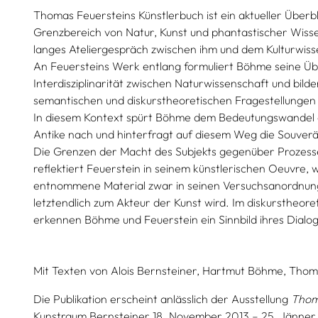
Thomas Feuersteins Künstlerbuch ist ein aktueller Überbl
Grenzbereich von Natur, Kunst und phantastischer Wissen
langes Ateliergespräch zwischen ihm und dem Kulturwis
An Feuersteins Werk entlang formuliert Böhme seine Ü
Interdisziplinarität zwischen Naturwissenschaft und bilde
semantischen und diskurstheoretischen Fragestellungen
In diesem Kontext spürt Böhme dem Bedeutungswandel d
Antike nach und hinterfragt auf diesem Weg die Souve
Die Grenzen der Macht des Subjekts gegenüber Prozess
reflektiert Feuerstein in seinem künstlerischen Oeuvre,
entnommene Material zwar in seinen Versuchsanordnunge
letztendlich zum Akteur der Kunst wird. Im diskurstheore
erkennen Böhme und Feuerstein ein Sinnbild ihres Dialog
Mit Texten von
Alois Bernsteiner,
Hartmut Böhme,
Thoma
Die Publikation erscheint anlässlich der Ausstellung
Thoma
Kunstraum Bernsteiner 18. November 2013 – 25. Jänner