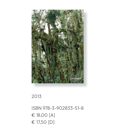
2013
ISBN 978-3-902833-51-8
€
18,00
[A]
€
17,50
[D]