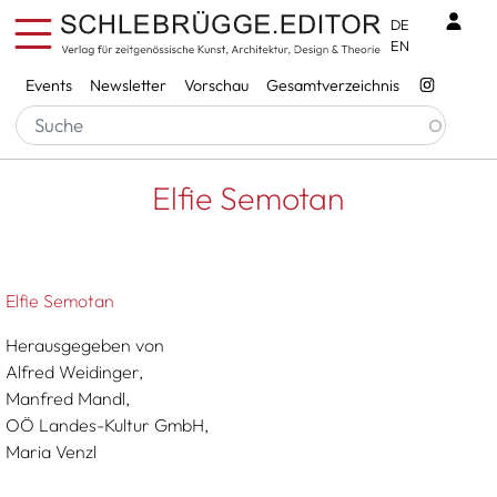
Direkt zum Inhalt
Benu
DE
EN
Services
Events
Newsletter
Vorschau
Gesamtverzeichnis
Pfadnavigation
Startseite
Elfie Semotan
Elfie Semotan
Elfie Semotan
Herausgegeben von
Alfred Weidinger,
Manfred Mandl,
OÖ Landes-Kultur GmbH,
Maria Venzl