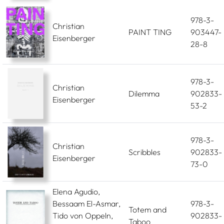
978-3-
Christian
PAINT TING
903447-
Eisenberger
28-8
978-3-
Christian
Dilemma
902833-
Eisenberger
53-2
978-3-
Christian
Scribbles
902833-
Eisenberger
73-0
Elena Agudio,
Bessaam El-Asmar,
978-3-
Totem and
Tido von Oppeln,
902833-
Taboo