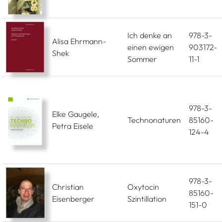
Ich denke an
978-3-
Alisa Ehrmann-
einen ewigen
903172-
Shek
Sommer
11-1
978-3-
Elke Gaugele,
Technonaturen
85160-
Petra Eisele
124-4
978-3-
Christian
Oxytocin
85160-
Eisenberger
Szintillation
151-0