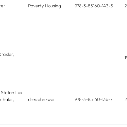
ter
Poverty Housing
978-3-85160-143-5
raxler,
1
 Stefan Lux,
thaler,
dreizehnzwei
978-3-85160-136-7