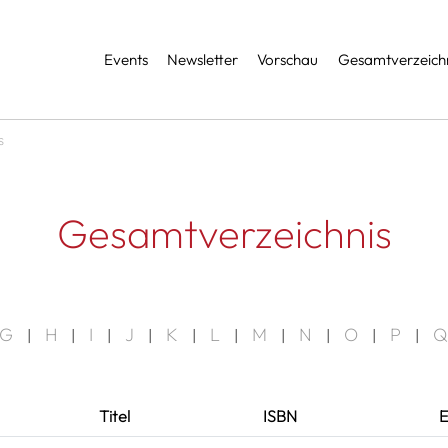
Services
Events
Newsletter
Vorschau
Gesamtverzeichn
s
Gesamtverzeichnis
G
H
I
J
K
L
M
N
O
P
Q
|
|
|
|
|
|
|
|
|
|
Titel
ISBN
E