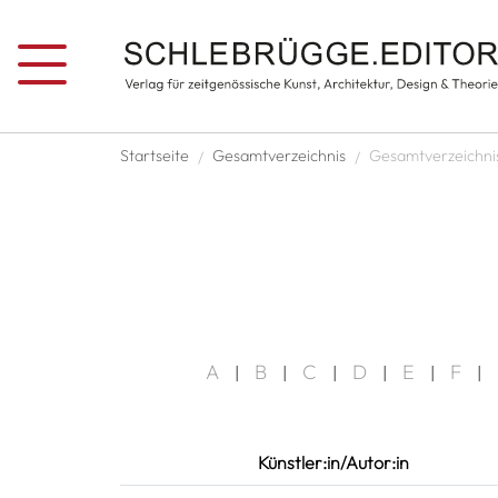
Direkt zum Inhalt
Pfadnavigation
Startseite
Gesamtverzeichnis
Gesamtverzeichni
A
B
C
D
E
F
|
|
|
|
|
|
Künstler:in/Autor:in