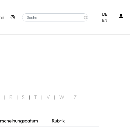
Ben
DE
is
EN
R
S
T
V
W
Z
|
|
|
|
|
|
rscheinungsdatum
Rubrik