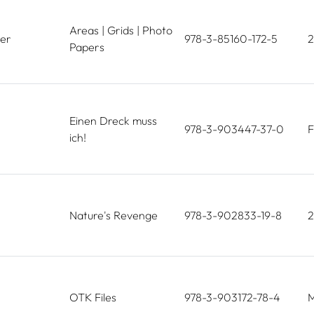
Areas | Grids | Photo
er
978-3-85160-172-5
2
Papers
Einen Dreck muss
978-3-903447-37-0
F
ich!
Nature's Revenge
978-3-902833-19-8
2
OTK Files
978-3-903172-78-4
M