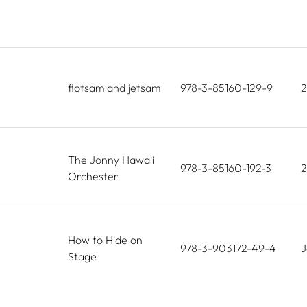
flotsam and jetsam
978-3-85160-129-9
The Jonny Hawaii
978-3-85160-192-3
2
Orchester
How to Hide on
978-3-903172-49-4
J
Stage