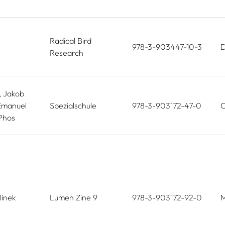
Radical Bird
978-3-903447-10-3
D
Research
, Jakob
 Emanuel
Spezialschule
978-3-903172-47-0
O
 Phos
linek
Lumen Zine 9
978-3-903172-92-0
M