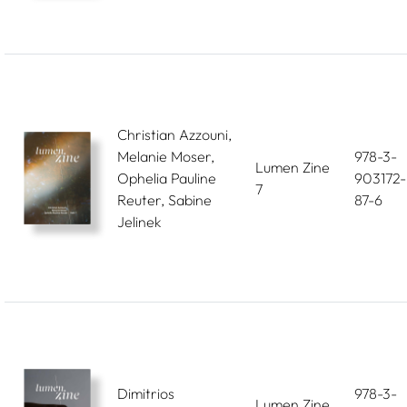
Christian Azzouni,
Melanie Moser,
978-3-
Lumen Zine
Ophelia Pauline
903172-
7
Reuter, Sabine
87-6
Jelinek
Dimitrios
978-3-
Lumen Zine