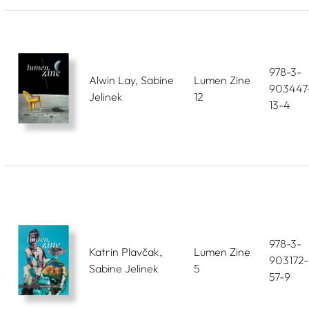
978-3-
Alwin Lay, Sabine
Lumen Zine
903447
Jelinek
12
13-4
978-3-
Katrin Plavčak,
Lumen Zine
903172-
Sabine Jelinek
5
57-9