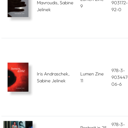
Mavroudis, Sabine
903172-
9
Jelinek
92-0
978-3-
Iris Andraschek,
Lumen Zine
903447
Sabine Jelinek
11
06-6
978-3-
Portrait in 25