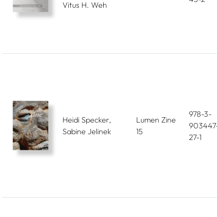
Vitus H. Weh
978-3-
Heidi Specker,
Lumen Zine
903447
Sabine Jelinek
15
27-1