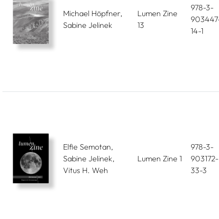
978-3-
Michael Höpfner,
Lumen Zine
903447
Sabine Jelinek
13
14-1
Elfie Semotan,
978-3-
Sabine Jelinek,
Lumen Zine 1
903172-
Vitus H. Weh
33-3