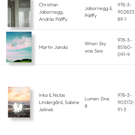
Christian
978-3-
Jabornegg &
Jabornegg,
902833
Pálffy
András Pálffy
89-1
978-3-
When Sky
Martin Janda
85160-
was Sea
091-9
Inka & Niclas
978-3-
Lumen Zine
Lindergård, Sabine
903172-
8
Jelinek
91-3