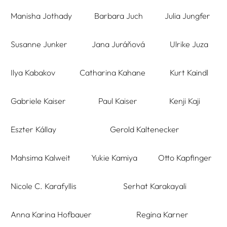
Manisha Jothady
Barbara Juch
Julia Jungfer
Susanne Junker
Jana Juráňová
Ulrike Juza
Ilya Kabakov
Catharina Kahane
Kurt Kaindl
Gabriele Kaiser
Paul Kaiser
Kenji Kaji
Eszter Kállay
Gerold Kaltenecker
Mahsima Kalweit
Yukie Kamiya
Otto Kapfinger
Nicole C. Karafyllis
Serhat Karakayali
Anna Karina Hofbauer
Regina Karner