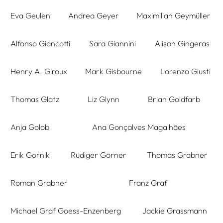
Eva Geulen
Andrea Geyer
Maximilian Geymüller
Alfonso Giancotti
Sara Giannini
Alison Gingeras
Henry A. Giroux
Mark Gisbourne
Lorenzo Giusti
Thomas Glatz
Liz Glynn
Brian Goldfarb
Anja Golob
Ana Gonçalves Magalhães
Erik Gornik
Rüdiger Görner
Thomas Grabner
Roman Grabner
Franz Graf
Michael Graf Goess-Enzenberg
Jackie Grassmann