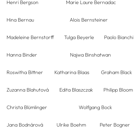
Henri Bergson
Marie Laure Bernadac
Hina Bernau
Alois Bernsteiner
Madeleine Bernstorff
Tulga Beyerle
Paolo Bianchi
Hanna Binder
Najwa Binshatwan
Roswitha Bittner
Katharina Blaas
Graham Black
Zuzanna Blahutová
Edita Blaszczak
Philipp Bloom
Christa Blümlinger
Wolfgang Bock
Jana Bodnárová
Ulrike Boehm
Peter Bogner