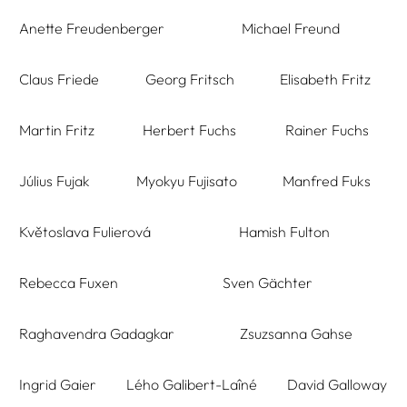
Anette Freudenberger
Michael Freund
Claus Friede
Georg Fritsch
Elisabeth Fritz
Martin Fritz
Herbert Fuchs
Rainer Fuchs
Július Fujak
Myokyu Fujisato
Manfred Fuks
Květoslava Fulierová
Hamish Fulton
Rebecca Fuxen
Sven Gächter
Raghavendra Gadagkar
Zsuzsanna Gahse
Ingrid Gaier
Lého Galibert-Laîné
David Galloway