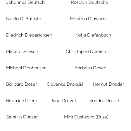
Johannes Deutsch
Rosalyn Deutsche
Nicola Di Battista
Manthia Diawara
Diedrich Diederichsen
Katja Diefenbach
Mircea Dinescu
Christophe Domino
Michael Donhauser
Barbara Doser
Barbara Doser
Slavenka Drakulić
Helmut Draxler
Béatrice Dreux
June Drevet
Sandro Droschl
Severin Dünser
Mira Dushkova (Ruse)