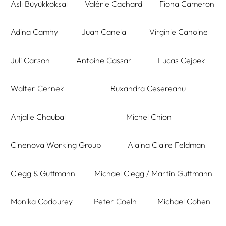
Aslı Büyükköksal
Valérie Cachard
Fiona Cameron
Adina Camhy
Juan Canela
Virginie Canoine
Juli Carson
Antoine Cassar
Lucas Cejpek
Walter Cernek
Ruxandra Cesereanu
Anjalie Chaubal
Michel Chion
Cinenova Working Group
Alaina Claire Feldman
Clegg & Guttmann
Michael Clegg / Martin Guttmann
Monika Codourey
Peter Coeln
Michael Cohen