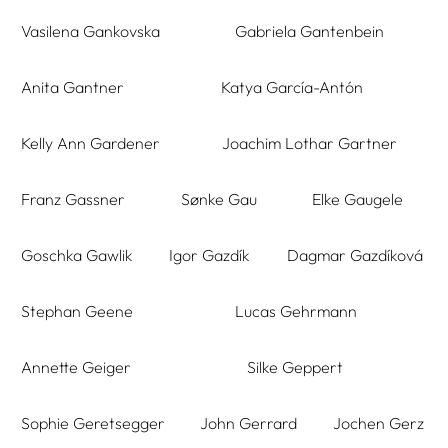
Vasilena Gankovska
Gabriela Gantenbein
Anita Gantner
Katya García-Antón
Kelly Ann Gardener
Joachim Lothar Gartner
Franz Gassner
Sønke Gau
Elke Gaugele
Goschka Gawlik
Igor Gazdík
Dagmar Gazdíková
Stephan Geene
Lucas Gehrmann
Annette Geiger
Silke Geppert
Sophie Geretsegger
John Gerrard
Jochen Gerz