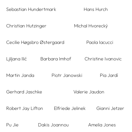
Sebastian Hundertmark
Hans Hurch
Christian Hutzinger
Michal Hvorecký
Cecilie Høgsbro Østergaard
Paola Iacucci
Ljiljana Ilić
Barbara Imhof
Christine Ivanovic
Martin Janda
Piotr Janowski
Pia Jardí
Gerhard Jaschke
Valerie Jaudon
Robert Jay Lifton
Elfriede Jelinek
Gianni Jetzer
Pu Jie
Dakis Joannou
Amelia Jones