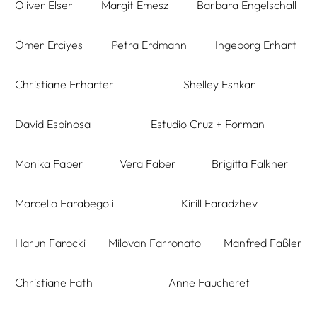
Oliver Elser
Margit Emesz
Barbara Engelschall
Ömer Erciyes
Petra Erdmann
Ingeborg Erhart
Christiane Erharter
Shelley Eshkar
David Espinosa
Estudio Cruz + Forman
Monika Faber
Vera Faber
Brigitta Falkner
Marcello Farabegoli
Kirill Faradzhev
Harun Farocki
Milovan Farronato
Manfred Faßler
Christiane Fath
Anne Faucheret