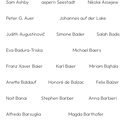
Sam Ashby
aspern Seestadt
Nikolai Assejew
Peter G. Auer
Johannes auf der Lake
Judith Augustinovič
Simone Bader
Salah Badis
Eva Badura-Triska
Michael Baers
Franz Xaver Baier
Karl Baier
Miriam Bajtala
Anette Baldauf
Honoré de Balzac
Felix Balzer
Noit Banai
Stephen Barber
Anna Barbieri
Alfredo Barsuglia
Magda Barthofer