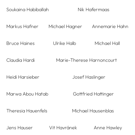
Soukaina Habiballah
Nik Hafermaas
Markus Hafner
Michael Hagner
Annemarie Hahn
Bruce Haines
Ulrike Halb
Michael Hall
Claudia Hardi
Marie-Therese Harnoncourt
Heidi Harsieber
Josef Haslinger
Marwa Abou Hatab
Gottfried Hattinger
Theresia Hauenfels
Michael Hausenblas
Jens Hauser
Vit Havránek
Anne Hawley