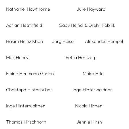
Nathaniel Hawthorne
Julie Hayward
Adrian Heathfield
Gabu Heindl & Drehli Robnik
Hakim Heinz Khan
Jörg Heiser
Alexander Hempel
Max Henry
Petra Herczeg
Elaine Heumann Gurian
Moira Hille
Christoph Hinterhuber
Inge Hinterwaldner
Inge Hinterwaltner
Nicola Hirner
Thomas Hirschhorn
Jennie Hirsh