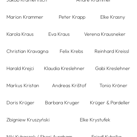
Marion Krammer
Peter Krapp
Elke Krasny
Karola Kraus
Eva Kraus
Verena Krausneker
Christian Kravagna
Felix Krebs
Reinhard Kreissl
Harald Krejci
Klaudia Kreslehner
Gabi Kreslehner
Markus Kristan
Andreas Krištof
Tonio Kröner
Doris Krüger
Barbara Kruger
Krüger & Pardeller
Zbigniew Kruszyński
Elke Krystufek
Niki Kubaczek / Sheri Avraham
Friedl Kubelka