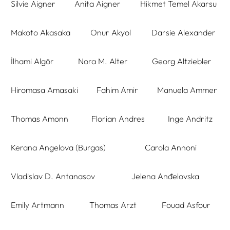
Silvie Aigner
Anita Aigner
Hikmet Temel Akarsu
Makoto Akasaka
Onur Akyol
Darsie Alexander
İlhami Algör
Nora M. Alter
Georg Altziebler
Hiromasa Amasaki
Fahim Amir
Manuela Ammer
Thomas Amonn
Florian Andres
Inge Andritz
Kerana Angelova (Burgas)
Carola Annoni
Vladislav D. Antanasov
Jelena Anđelovska
Emily Artmann
Thomas Arzt
Fouad Asfour