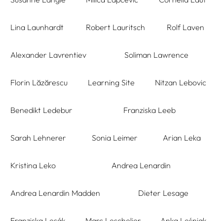
Lina Launhardt
Robert Lauritsch
Rolf Laven
Alexander Lavrentiev
Soliman Lawrence
Florin Lăzărescu
Learning Site
Nitzan Lebovic
Benedikt Ledebur
Franziska Leeb
Sarah Lehnerer
Sonia Leimer
Arian Leka
Kristina Leko
Andrea Lenardin
Andrea Lenardin Madden
Dieter Lesage
Franziska Lesák
Marc Leschelier
Anka Leśniak