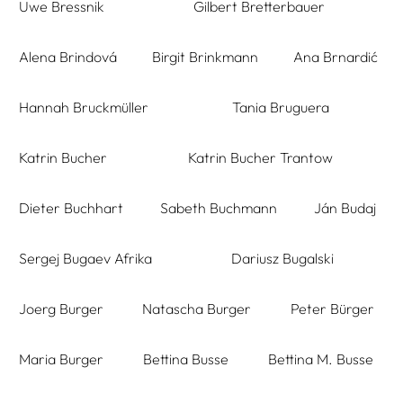
Uwe Bressnik
Gilbert Bretterbauer
Alena Brindová
Birgit Brinkmann
Ana Brnardić
Hannah Bruckmüller
Tania Bruguera
Katrin Bucher
Katrin Bucher Trantow
Dieter Buchhart
Sabeth Buchmann
Ján Budaj
Sergej Bugaev Afrika
Dariusz Bugalski
Joerg Burger
Natascha Burger
Peter Bürger
Maria Burger
Bettina Busse
Bettina M. Busse