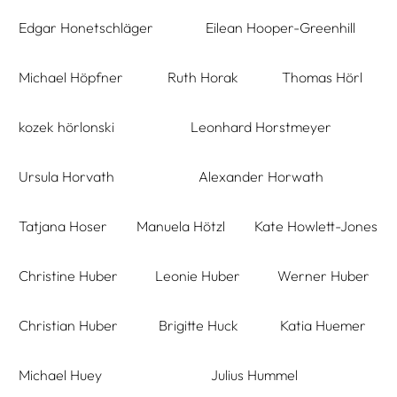
Edgar Honetschläger
Eilean Hooper-Greenhill
Michael Höpfner
Ruth Horak
Thomas Hörl
kozek hörlonski
Leonhard Horstmeyer
Ursula Horvath
Alexander Horwath
Tatjana Hoser
Manuela Hötzl
Kate Howlett-Jones
Christine Huber
Leonie Huber
Werner Huber
Christian Huber
Brigitte Huck
Katia Huemer
Michael Huey
Julius Hummel