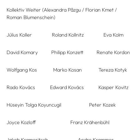
Kollektiv Weiter (Alexandra Pâzgu / Florian Kmet /
Roman Blumenschein)
Július Koller
Roland Kollnitz
Eva Kolm
David Komary
Philipp Konzett
Renate Kordon
Wolfgang Kos
Marko Kosan
Tereza Kotyk
Rado Kovács
Edward Kovács
Kasper Kovitz
Hüseyin Tolga Koyuncugil
Peter Kozek
Joyce Kozloff
Franz Krähenbühl
Jakob Krameritsch
Andre Krammer