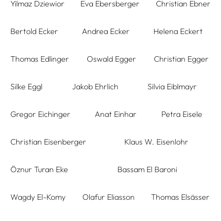
Yilmaz Dziewior
Eva Ebersberger
Christian Ebner
Bertold Ecker
Andrea Ecker
Helena Eckert
Thomas Edlinger
Oswald Egger
Christian Egger
Silke Eggl
Jakob Ehrlich
Silvia Eiblmayr
Gregor Eichinger
Anat Einhar
Petra Eisele
Christian Eisenberger
Klaus W. Eisenlohr
Öznur Turan Eke
Bassam El Baroni
Wagdy El-Komy
Olafur Eliasson
Thomas Elsässer