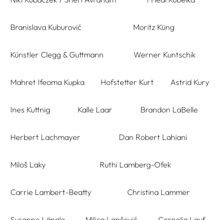
Branislava Kuburović
Moritz Küng
Künstler Clegg & Guttmann
Werner Kuntschik
Mahret Ifeoma Kupka
Hofstetter Kurt
Astrid Kury
Ines Kuttnig
Kalle Laar
Brandon LaBelle
Herbert Lachmayer
Dan Robert Lahiani
Miloš Laky
Ruthi Lamberg-Ofek
Carrie Lambert-Beatty
Christina Lammer
Susanne Längle
Milica Lapčević
Cornelia Lauf