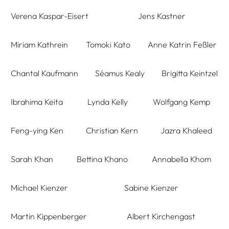
Verena Kaspar-Eisert
Jens Kastner
Miriam Kathrein
Tomoki Kato
Anne Katrin Feßler
Chantal Kaufmann
Séamus Kealy
Brigitta Keintzel
Ibrahima Keita
Lynda Kelly
Wolfgang Kemp
Feng-ying Ken
Christian Kern
Jazra Khaleed
Sarah Khan
Bettina Khano
Annabella Khom
Michael Kienzer
Sabine Kienzer
Martin Kippenberger
Albert Kirchengast