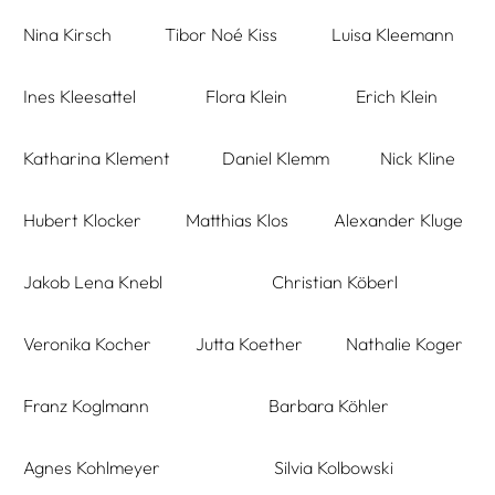
Nina Kirsch
Tibor Noé Kiss
Luisa Kleemann
Ines Kleesattel
Flora Klein
Erich Klein
Katharina Klement
Daniel Klemm
Nick Kline
Hubert Klocker
Matthias Klos
Alexander Kluge
Jakob Lena Knebl
Christian Köberl
Veronika Kocher
Jutta Koether
Nathalie Koger
Franz Koglmann
Barbara Köhler
Agnes Kohlmeyer
Silvia Kolbowski