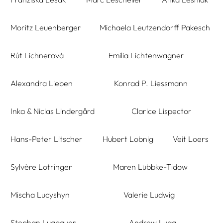
Moritz Leuenberger
Michaela Leutzendorff Pakesch
Rút Lichnerová
Emilia Lichtenwagner
Alexandra Lieben
Konrad P. Liessmann
Inka & Niclas Lindergård
Clarice Lispector
Hans-Peter Litscher
Hubert Lobnig
Veit Loers
Sylvère Lotringer
Maren Lübbke-Tidow
Mischa Lucyshyn
Valerie Ludwig
Stephan Lugbauer
Andrew Lugg