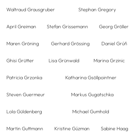
Waltraud Grausgruber
Stephan Gregory
April Greiman
Stefan Grissemann
Georg Gröller
Maren Gröning
Gerhard Grössing
Daniel Grúň
Ghisi Grütter
Lisa Grünwald
Marina Grzinic
Patricia Grzonka
Katharina Gsöllpointner
Steven Guermeur
Markus Gugatschka
Lola Güldenberg
Michael Gumhold
Martin Guttmann
Kristine Gúzman
Sabine Haag