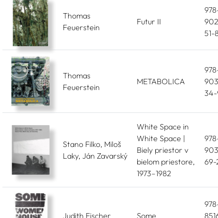
978
Thomas
Futur II
902
Feuerstein
51-
978
Thomas
METABOLICA
903
Feuerstein
34-
White Space in
White Space |
978
Stano Filko, Miloš
Biely priestor v
903
Laky, Ján Zavarský
bielom priestore,
69-
1973–1982
978
Judith Fischer
Some
851