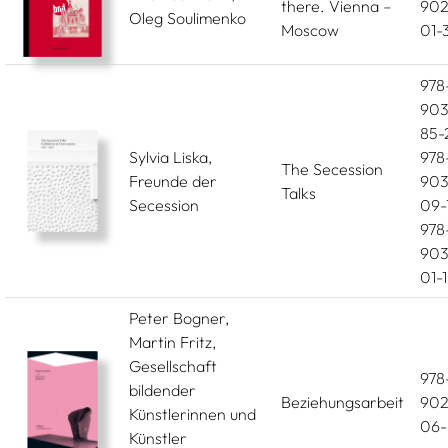
there. Vienna –
902
Oleg Soulimenko
Moscow
01-
978
903
85-
Sylvia Liska,
978
The Secession
Freunde der
903
Talks
Secession
09-
978
903
01-1
Peter Bogner,
Martin Fritz,
Gesellschaft
978
bildender
Beziehungsarbeit
902
Künstlerinnen und
06-
Künstler