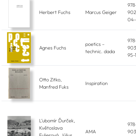
978
Herbert Fuchs
Marcus Geiger
902
04
978
poetics –
Agnes Fuchs
903
technic. dada
95-
Otto Zitko,
Inspiration
Manfred Fuks
L’ubomír Ďurček,
978
Květoslava
AMA
903
Fulierová, Július