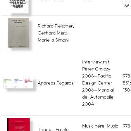
166
Richard Fleissner,
Gerhard Merz,
Mariella Simoni
Interview mit
Peter Ghyczy
2008—Pacific
978
Andreas Fogarasi
Design Center
851
2006—Mondial
130
de l'Automobile
2004
Music here, Music
978
Thomas Frank,